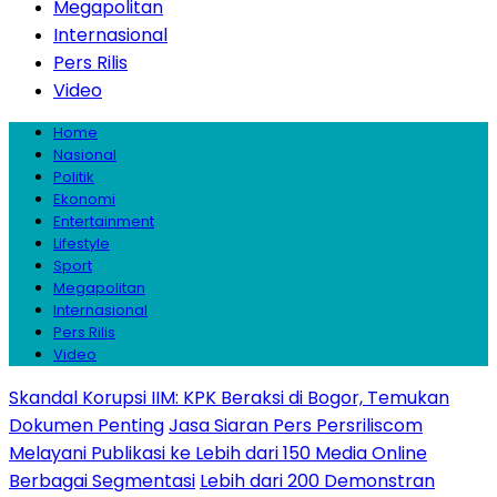
Megapolitan
Internasional
Pers Rilis
Video
Home
Nasional
Politik
Ekonomi
Entertainment
Lifestyle
Sport
Megapolitan
Internasional
Pers Rilis
Video
Skandal Korupsi IIM: KPK Beraksi di Bogor, Temukan
Dokumen Penting
Jasa Siaran Pers Persriliscom
Melayani Publikasi ke Lebih dari 150 Media Online
Berbagai Segmentasi
Lebih dari 200 Demonstran