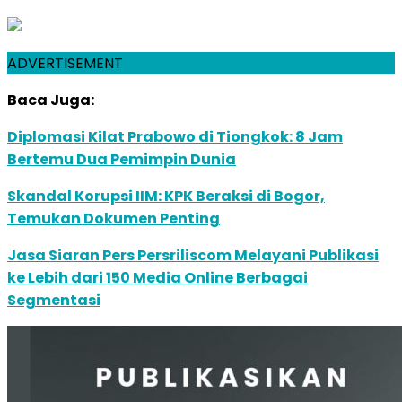
ADVERTISEMENT
Baca Juga:
Diplomasi Kilat Prabowo di Tiongkok: 8 Jam
Bertemu Dua Pemimpin Dunia
Skandal Korupsi IIM: KPK Beraksi di Bogor,
Temukan Dokumen Penting
Jasa Siaran Pers Persriliscom Melayani Publikasi
ke Lebih dari 150 Media Online Berbagai
Segmentasi