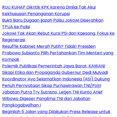
RUU KUHAP Dikritik KPK karena Dinilai Tak Akui
Kekhususan Penanganan Korupsi
Bukti Baru Dugaan Ijazah Palsu Jokowi Diserahkan
TPUA ke Polisi
Jokowi Tak Akan Rebut Kursi PSI dari Kaesang, Fokus ke
Regenerasi
Resuffle Kabinet Merah Putih? Tidak! Presiden
Prabowo Subianto Pilih Pertahankan Tim Menteri yang
Kompak
Polemik Publikasi Pemerintah Jawa Barat, KAWANI
Sikapi Etika dan Propaganda Gubernur Dedi Mulyadi
Koordinator Ayo Selamatkan Indonesia (ASI) Dukung
Penuh Pernyataan Sikap Purnawirawan TNI/Polri
Jabatan Putra Try Sutrisno, Letjen TNI Kunto Arief
Wibowo Digeser Panglima TNI dari Jabatan
Pangkogabwilhan I
Beginilah 5 Jalan yang Dilakukan Press Release untuk