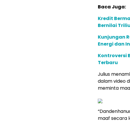
Baca Juga:
Kredit Berma
Bernilai Tril
Kunjungan R
Energi dan I
Kontroversi 
Terbaru
Julius menamb
dalam video 
meminta maa
“Dandenhanud
maaf secara l