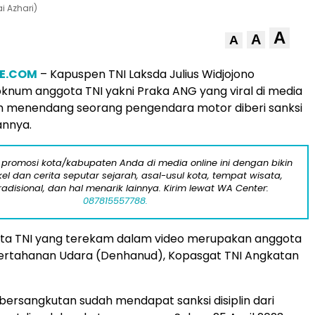
i Azhari)
A
A
A
E.COM
– Kapuspen TNI Laksda Julius Widjojono
num anggota TNI yakni Praka ANG yang viral di media
am menendang seorang pengendara motor diberi sanksi
annya.
 promosi kota/kabupaten Anda di media online ini dengan bikin
kel dan cerita seputar sejarah, asal-usul kota, tempat wisata,
tradisional, dan hal menarik lainnya. Kirim lewat WA Center:
087815557788.
a TNI yang terekam dalam video merupakan anggota
rtahanan Udara (Denhanud), Kopasgat TNI Angkatan
g bersangkutan sudah mendapat sanksi disiplin dari