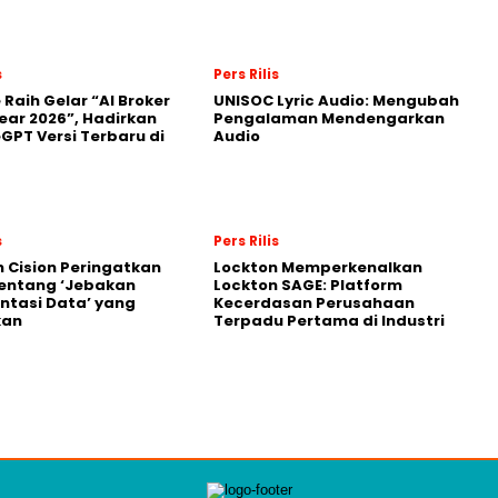
s
Pers Rilis
 Raih Gelar “AI Broker
UNISOC Lyric Audio: Mengubah
Year 2026”, Hadirkan
Pengalaman Mendengarkan
GPT Versi Terbaru di
Audio
s
Pers Rilis
 Cision Peringatkan
Lockton Memperkenalkan
entang ‘Jebakan
Lockton SAGE: Platform
tasi Data’ yang
Kecerdasan Perusahaan
kan
Terpadu Pertama di Industri