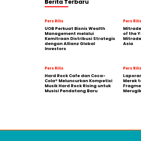
Berita Terbaru
Pers Rilis
Pers Rili
UOB Perkuat Bisnis Wealth
Mitrade
Management melalui
of the 
Kemitraan Distribusi Strategis
Mitrade
dengan Allianz Global
Asia
Investors
Pers Rilis
Pers Rili
Hard Rock Cafe dan Coca-
Laporan
Cola® Meluncurkan Kompetisi
Merek t
Musik Hard Rock Rising untuk
Fragmen
Musisi Pendatang Baru
Merugi