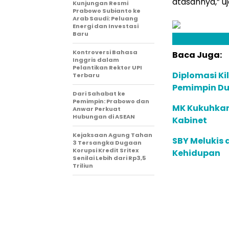
atasannya,” uj
Kunjungan Resmi
Prabowo Subianto ke
Arab Saudi: Peluang
Energi dan Investasi
Baru
Kontroversi Bahasa
Baca Juga:
Inggris dalam
Pelantikan Rektor UPI
Diplomasi Ki
Terbaru
Pemimpin Du
Dari Sahabat ke
Pemimpin: Prabowo dan
MK Kukuhkan
Anwar Perkuat
Hubungan di ASEAN
Kabinet
Kejaksaan Agung Tahan
SBY Melukis 
3 Tersangka Dugaan
Korupsi Kredit Sritex
Kehidupan
Senilai Lebih dari Rp3,5
Triliun