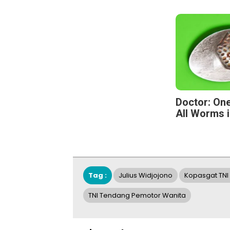
Doctor: One
All Worms i
Tag :
Julius Widjojono
Kopasgat TNI
TNI Tendang Pemotor Wanita