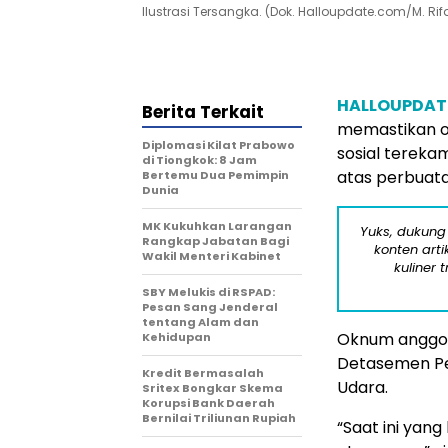
Ilustrasi Tersangka. (Dok. Halloupdate.com/M. Rifa
HALLOUPDAT
Berita Terkait
memastikan ok
Diplomasi Kilat Prabowo
sosial terek
di Tiongkok: 8 Jam
atas perbuat
Bertemu Dua Pemimpin
Dunia
MK Kukuhkan Larangan
Yuks, dukung
Rangkap Jabatan Bagi
konten arti
Wakil Menteri Kabinet
kuliner 
SBY Melukis di RSPAD:
Pesan Sang Jenderal
tentang Alam dan
Oknum anggot
Kehidupan
Detasemen Pe
Kredit Bermasalah
Udara.
Sritex Bongkar Skema
Korupsi Bank Daerah
Bernilai Triliunan Rupiah
“Saat ini yan