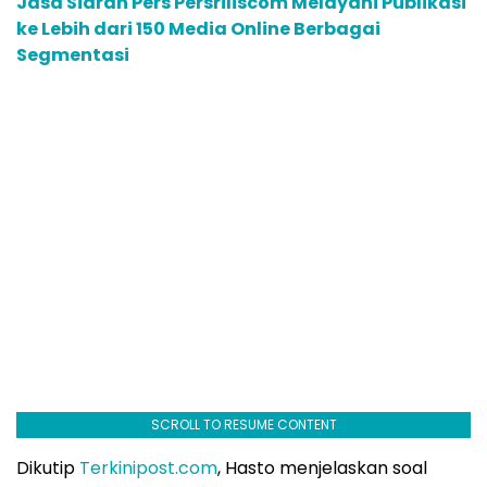
Jasa Siaran Pers Persriliscom Melayani Publikasi
ke Lebih dari 150 Media Online Berbagai
Segmentasi
SCROLL TO RESUME CONTENT
Dikutip
Terkinipost.com
, Hasto menjelaskan soal