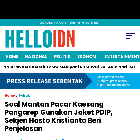
SCROLL TO CONTINUE WITH CONTENT
HOME
NASIONAL
POLITIK
EKONOMI
ENTERTAINMENT
an Pers Persriliscom Melayani Publikasi ke Lebih dari 150 Media 
/
Home
Politik
Soal Mantan Pacar Kaesang
Pangarep Gunakan Jaket PDIP,
Sekjen Hasto Kristianto Beri
Penjelasan