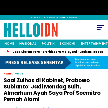
SCROLL TO CONTINUE WITH CONTENT
HOME
NASIONAL
POLITIK
EKONOMI
ENTERTAINMENT
Jasa Siaran Pers Persriliscom Melayani Publikasi ke Lebih dari
/
Home
Politik
Soal Zulhas di Kabinet, Prabowo
Subianto: Jadi Mendag Sulit,
Almarhum Ayah Saya Prof Soemitro
Pernah Alami