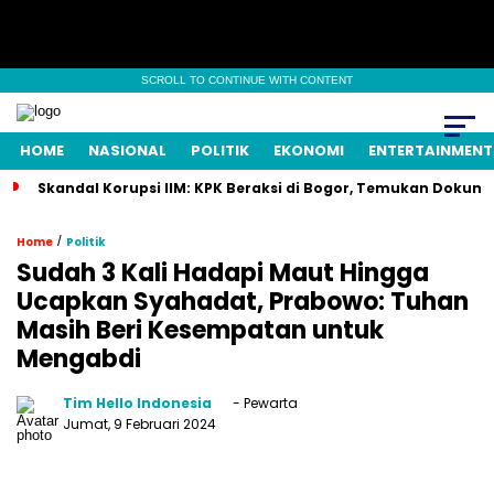
SCROLL TO CONTINUE WITH CONTENT
HOME
NASIONAL
POLITIK
EKONOMI
ENTERTAINMENT
Skandal Korupsi IIM: KPK Beraksi di Bogor, Temukan Dokum
/
Home
Politik
Sudah 3 Kali Hadapi Maut Hingga
Ucapkan Syahadat, Prabowo: Tuhan
Masih Beri Kesempatan untuk
Mengabdi
Tim Hello Indonesia
- Pewarta
Jumat, 9 Februari 2024