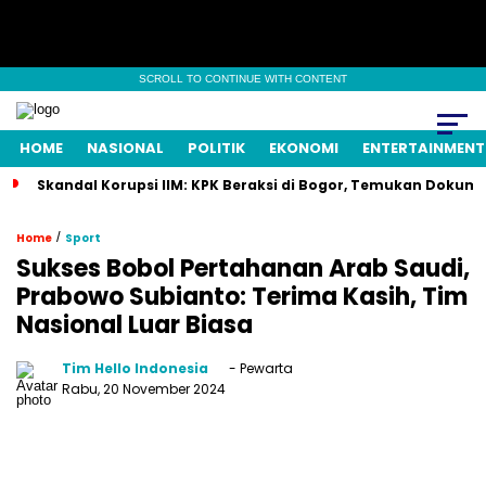
SCROLL TO CONTINUE WITH CONTENT
HOME
NASIONAL
POLITIK
EKONOMI
ENTERTAINMENT
Skandal Korupsi IIM: KPK Beraksi di Bogor, Temukan Dokum
/
Home
Sport
Sukses Bobol Pertahanan Arab Saudi,
Prabowo Subianto: Terima Kasih, Tim
Nasional Luar Biasa
Tim Hello Indonesia
- Pewarta
Rabu, 20 November 2024