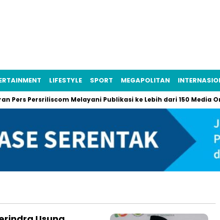
ERTAINMENT
LIFESTYLE
SPORT
MEGAPOLITAN
INTERNASIO
 Pers Persriliscom Melayani Publikasi ke Lebih dari 150 Media Onl
Gerindra Usung