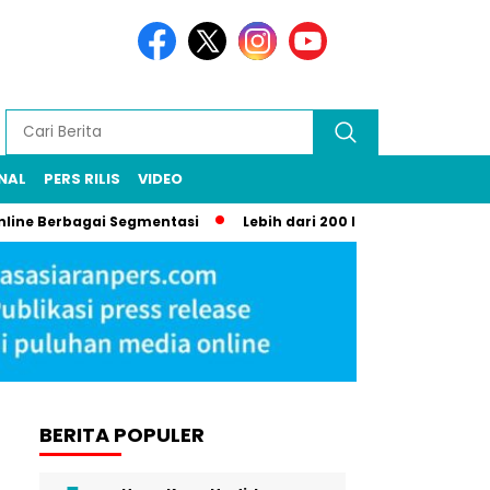
NAL
PERS RILIS
VIDEO
ine Berbagai Segmentasi
Lebih dari 200 Demonstran Bentrok 
BERITA POPULER