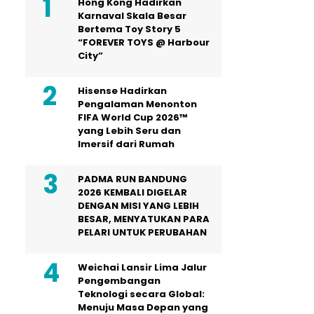
Hong Kong Hadirkan
Karnaval Skala Besar
Bertema Toy Story 5
“FOREVER TOYS @ Harbour
City”
Hisense Hadirkan
Pengalaman Menonton
FIFA World Cup 2026™
yang Lebih Seru dan
Imersif dari Rumah
PADMA RUN BANDUNG
2026 KEMBALI DIGELAR
DENGAN MISI YANG LEBIH
BESAR, MENYATUKAN PARA
PELARI UNTUK PERUBAHAN
Weichai Lansir Lima Jalur
Pengembangan
Teknologi secara Global:
Menuju Masa Depan yang