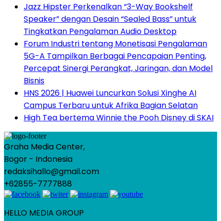
Jazz Hipster Perkenalkan “3-Way Bookshelf
Speaker” dengan Desain “Sealed Bass” untuk
Tingkatkan Pengalaman Audio Desktop
Forum Industri tentang Monetisasi Pengalaman
5G-A Tampilkan Berbagai Pencapaian Penting,
Percepat Sinergi Perangkat, Jaringan, dan Model
Bisnis
HNS 2026 | Huawei Luncurkan Solusi Xinghe AI
Campus Terbaru untuk Afrika Bagian Selatan
High Tea bertema Winnie the Pooh Disney di SKAI
Graha Media Center,
Bogor - Indonesia
redaksihallo@gmail.com
+62855-7777888
HELLO MEDIA GROUP