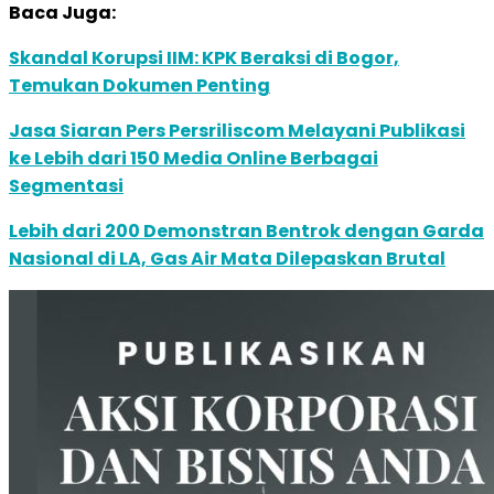
Baca Juga:
Skandal Korupsi IIM: KPK Beraksi di Bogor,
Temukan Dokumen Penting
Jasa Siaran Pers Persriliscom Melayani Publikasi
ke Lebih dari 150 Media Online Berbagai
Segmentasi
Lebih dari 200 Demonstran Bentrok dengan Garda
Nasional di LA, Gas Air Mata Dilepaskan Brutal