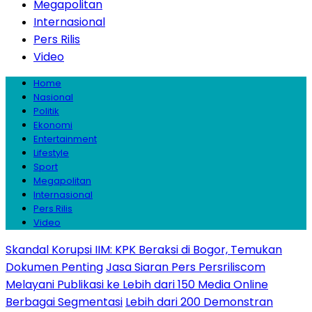
Megapolitan
Internasional
Pers Rilis
Video
Home
Nasional
Politik
Ekonomi
Entertainment
Lifestyle
Sport
Megapolitan
Internasional
Pers Rilis
Video
Skandal Korupsi IIM: KPK Beraksi di Bogor, Temukan
Dokumen Penting
Jasa Siaran Pers Persriliscom
Melayani Publikasi ke Lebih dari 150 Media Online
Berbagai Segmentasi
Lebih dari 200 Demonstran