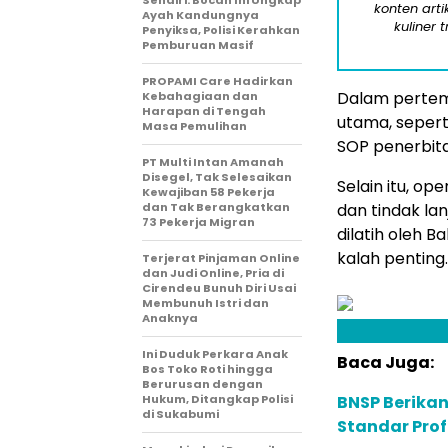
Sendiri: Bocah Ini Ungkap
konten arti
Ayah Kandungnya
kuliner 
Penyiksa, Polisi Kerahkan
Pemburuan Masif
PROPAMI Care Hadirkan
Dalam pertemu
Kebahagiaan dan
Harapan di Tengah
utama, seperti
Masa Pemulihan
SOP penerbita
PT Multi Intan Amanah
Disegel, Tak Selesaikan
Selain itu, op
Kewajiban 58 Pekerja
dan Tak Berangkatkan
dan tindak la
73 Pekerja Migran
dilatih oleh B
kalah penting.
Terjerat Pinjaman Online
dan Judi Online, Pria di
Cirendeu Bunuh Diri Usai
Membunuh Istri dan
Anaknya
Ini Duduk Perkara Anak
Baca Juga:
Bos Toko Roti hingga
Berurusan dengan
Hukum, Ditangkap Polisi
BNSP Berikan
di Sukabumi
Standar Pro