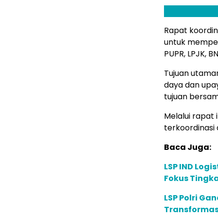
Rapat koordin
untuk memperk
PUPR, LPJK, B
Tujuan utama
daya dan upay
tujuan bersam
Melalui rapat 
terkoordinasi
Baca Juga:
LSP IND Logis
Fokus Tingka
LSP Polri Gan
Transformasi