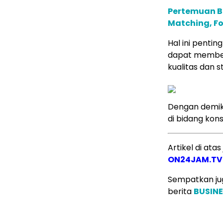
Pertemuan B
Matching, F
Hal ini penti
dapat member
kualitas dan s
Dengan demiki
di bidang kon
Artikel di ata
ON24JAM.TV
Sempatkan jug
berita
BUSIN