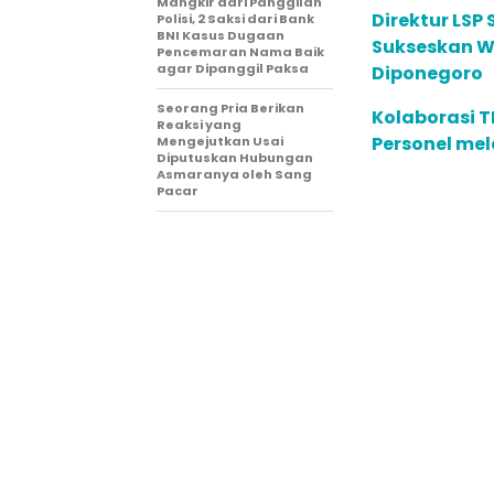
Mangkir dari Panggilan
Direktur LSP
Polisi, 2 Saksi dari Bank
BNI Kasus Dugaan
Sukseskan W
Pencemaran Nama Baik
agar Dipanggil Paksa
Diponegoro
Seorang Pria Berikan
Kolaborasi 
Reaksi yang
Personel mel
Mengejutkan Usai
Diputuskan Hubungan
Asmaranya oleh Sang
Pacar