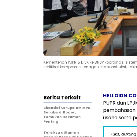
Kementerian PUPR & LPJK ke BNSP koordinasi sistem
sertifikat kompetensi tenaga kerja konstruksi, Jak
HELLOIDN.C
Berita Terkait
PUPR dan LPJK
Skandal Korupsi IIM: KPK
pembahasan p
Beraksi di Bogor,
usaha serta p
Temukan Dokumen
Penting
Tersiksa di Rumah
Yuks, dukung