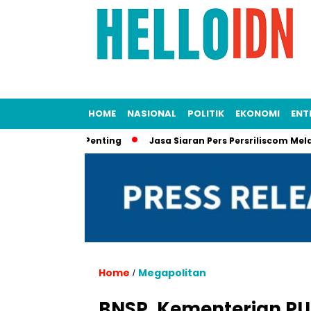
HOME
NASIONAL
POLITIK
EKONOMI
ENT
n Dokumen Penting
Jasa Siaran Pers Persriliscom Melayani Pu
Home
Megapolitan
/
BNSP, Kementerian PU