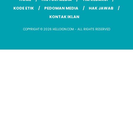
KODE ETIK
PEDOMAN MEDIA
HAK JAWAB
KONTAK IKLAN
COPYRIGHT © 2026 HELLOIDN.COM - ALL RIGHTS RESERVED