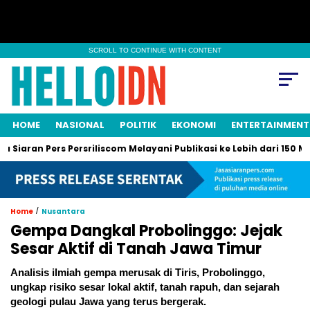
SCROLL TO CONTINUE WITH CONTENT
HOME
NASIONAL
POLITIK
EKONOMI
ENTERTAINMENT
Pers Persriliscom Melayani Publikasi ke Lebih dari 150 Media Onl
/
Home
Nusantara
Gempa Dangkal Probolinggo: Jejak
Sesar Aktif di Tanah Jawa Timur
Analisis ilmiah gempa merusak di Tiris, Probolinggo,
ungkap risiko sesar lokal aktif, tanah rapuh, dan sejarah
geologi pulau Jawa yang terus bergerak.