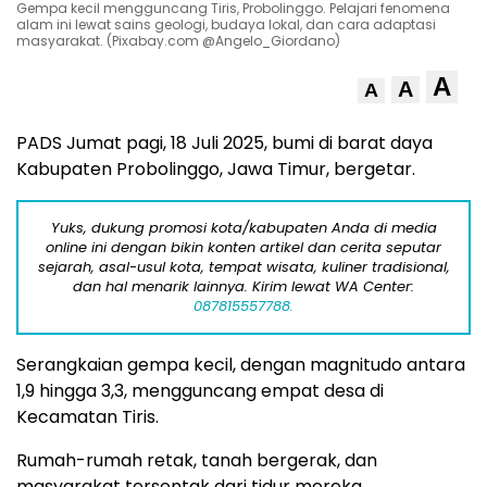
Gempa kecil mengguncang Tiris, Probolinggo. Pelajari fenomena
alam ini lewat sains geologi, budaya lokal, dan cara adaptasi
masyarakat. (Pixabay.com @Angelo_Giordano)
A
A
A
PADS Jumat pagi, 18 Juli 2025, bumi di barat daya
Kabupaten Probolinggo, Jawa Timur, bergetar.
Yuks, dukung promosi kota/kabupaten Anda di media
online ini dengan bikin konten artikel dan cerita seputar
sejarah, asal-usul kota, tempat wisata, kuliner tradisional,
dan hal menarik lainnya. Kirim lewat WA Center:
087815557788.
Serangkaian gempa kecil, dengan magnitudo antara
1,9 hingga 3,3, mengguncang empat desa di
Kecamatan Tiris.
Rumah-rumah retak, tanah bergerak, dan
masyarakat tersentak dari tidur mereka.