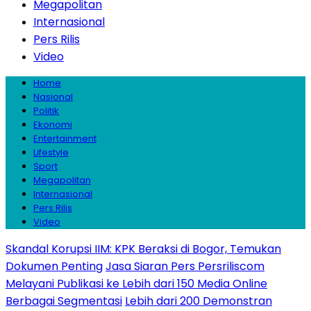
Megapolitan
Internasional
Pers Rilis
Video
Home
Nasional
Politik
Ekonomi
Entertainment
Lifestyle
Sport
Megapolitan
Internasional
Pers Rilis
Video
Skandal Korupsi IIM: KPK Beraksi di Bogor, Temukan
Dokumen Penting
Jasa Siaran Pers Persriliscom
Melayani Publikasi ke Lebih dari 150 Media Online
Berbagai Segmentasi
Lebih dari 200 Demonstran