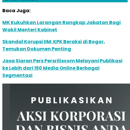
Baca Juga:
MK Kukuhkan Larangan Rangkap Jabatan Bagi
Wakil Menteri Kabinet
Skandal Korupsi IIM: KPK Beraksi di Bogor,
Temukan Dokumen Penting
Jasa Siaran Pers Persriliscom Melayani Publikasi
ke Lebih dari 150 Media Online Berbagai
Segmentasi