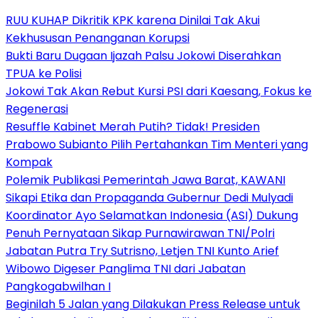
RUU KUHAP Dikritik KPK karena Dinilai Tak Akui
Kekhususan Penanganan Korupsi
Bukti Baru Dugaan Ijazah Palsu Jokowi Diserahkan
TPUA ke Polisi
Jokowi Tak Akan Rebut Kursi PSI dari Kaesang, Fokus ke
Regenerasi
Resuffle Kabinet Merah Putih? Tidak! Presiden
Prabowo Subianto Pilih Pertahankan Tim Menteri yang
Kompak
Polemik Publikasi Pemerintah Jawa Barat, KAWANI
Sikapi Etika dan Propaganda Gubernur Dedi Mulyadi
Koordinator Ayo Selamatkan Indonesia (ASI) Dukung
Penuh Pernyataan Sikap Purnawirawan TNI/Polri
Jabatan Putra Try Sutrisno, Letjen TNI Kunto Arief
Wibowo Digeser Panglima TNI dari Jabatan
Pangkogabwilhan I
Beginilah 5 Jalan yang Dilakukan Press Release untuk