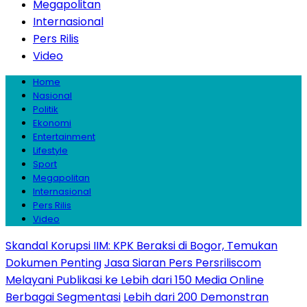
Megapolitan
Internasional
Pers Rilis
Video
Home
Nasional
Politik
Ekonomi
Entertainment
Lifestyle
Sport
Megapolitan
Internasional
Pers Rilis
Video
Skandal Korupsi IIM: KPK Beraksi di Bogor, Temukan
Dokumen Penting
Jasa Siaran Pers Persriliscom
Melayani Publikasi ke Lebih dari 150 Media Online
Berbagai Segmentasi
Lebih dari 200 Demonstran