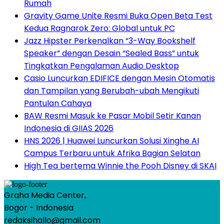
Rumah
Gravity Game Unite Resmi Buka Open Beta Test
Kedua Ragnarok Zero: Global untuk PC
Jazz Hipster Perkenalkan “3-Way Bookshelf
Speaker” dengan Desain “Sealed Bass” untuk
Tingkatkan Pengalaman Audio Desktop
Casio Luncurkan EDIFICE dengan Mesin Otomatis
dan Tampilan yang Berubah-ubah Mengikuti
Pantulan Cahaya
BAW Resmi Masuk ke Pasar Mobil Setir Kanan
Indonesia di GIIAS 2026
HNS 2026 | Huawei Luncurkan Solusi Xinghe AI
Campus Terbaru untuk Afrika Bagian Selatan
High Tea bertema Winnie the Pooh Disney di SKAI
Graha Media Center,
Bogor - Indonesia
redaksihallo@gmail.com