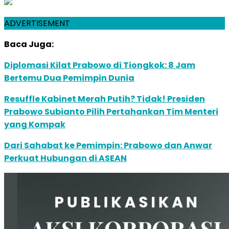
ADVERTISEMENT
Baca Juga:
Diplomasi Kilat Prabowo di Tiongkok: 8 Jam
Bertemu Dua Pemimpin Dunia
Resuffle Kabinet Merah Putih? Tidak! Presiden
Prabowo Subianto Pilih Pertahankan Tim Menteri
yang Kompak
Dari Sahabat ke Pemimpin: Prabowo dan Anwar
Perkuat Hubungan di ASEAN