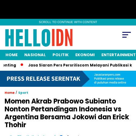
SCROLL TO CONTINUE WITH CONTENT
HOME
NASIONAL
POLITIK
EKONOMI
ENTERTAINMENT
ng
Jasa Siaran Pers Persriliscom Melayani Publikasi ke Lebih
/
Home
Sport
Momen Akrab Prabowo Subianto
Nonton Pertandingan Indonesia vs
Argentina Bersama Jokowi dan Erick
Thohir