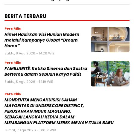
BERITA TERBARU
Pers Rilis
Himel Hadirkan Visi Hunian Modern
melalui Kampanye Global “Dream
Home”
Sabtu, 8 Agu 2026 - 14:26 WIB
Pers Rilis
FAMILIARITÉ: Ketika Sinema dan Sastra
Bertemu dalam Sebuah Karya Puitis
Sabtu, 8 Agu 2026 - 14:19 WIB
Pers Rilis
MONDEVITA MENGAKUISISI SAHAM
MAYORITAS DI UNDERSCORE DISTRICT,
PERUSAHAAN INDUK MAGLIANO,
SEBAGAI LANGKAH KEDUA DALAM
MEMBANGUN PLATFORM MEREK MEWAH ITALIA BARU
Jumat, 7 Agu 2026 - 09:32 WIB