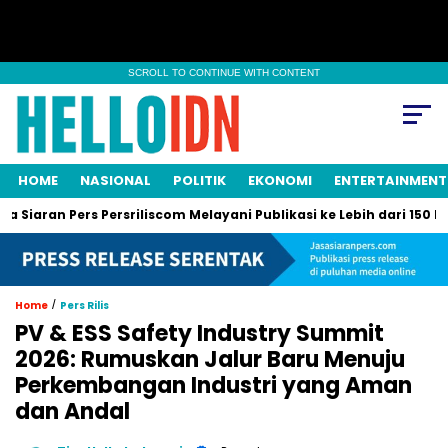
SCROLL TO CONTINUE WITH CONTENT
HOME
NASIONAL
POLITIK
EKONOMI
ENTERTAINMENT
n Pers Persriliscom Melayani Publikasi ke Lebih dari 150 Media On
/
Home
Pers Rilis
PV & ESS Safety Industry Summit
2026: Rumuskan Jalur Baru Menuju
Perkembangan Industri yang Aman
dan Andal