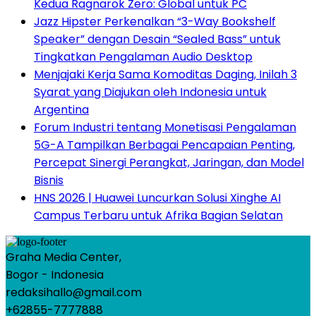
Kedua Ragnarok Zero: Global untuk PC
Jazz Hipster Perkenalkan “3-Way Bookshelf
Speaker” dengan Desain “Sealed Bass” untuk
Tingkatkan Pengalaman Audio Desktop
Menjajaki Kerja Sama Komoditas Daging, Inilah 3
Syarat yang Diajukan oleh Indonesia untuk
Argentina
Forum Industri tentang Monetisasi Pengalaman
5G-A Tampilkan Berbagai Pencapaian Penting,
Percepat Sinergi Perangkat, Jaringan, dan Model
Bisnis
HNS 2026 | Huawei Luncurkan Solusi Xinghe AI
Campus Terbaru untuk Afrika Bagian Selatan
Graha Media Center,
Bogor - Indonesia
redaksihallo@gmail.com
+62855-7777888