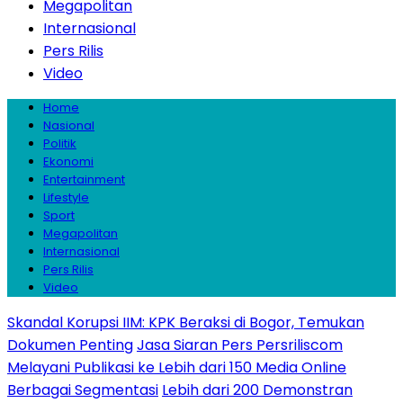
Megapolitan
Internasional
Pers Rilis
Video
Home
Nasional
Politik
Ekonomi
Entertainment
Lifestyle
Sport
Megapolitan
Internasional
Pers Rilis
Video
Skandal Korupsi IIM: KPK Beraksi di Bogor, Temukan
Dokumen Penting
Jasa Siaran Pers Persriliscom
Melayani Publikasi ke Lebih dari 150 Media Online
Berbagai Segmentasi
Lebih dari 200 Demonstran