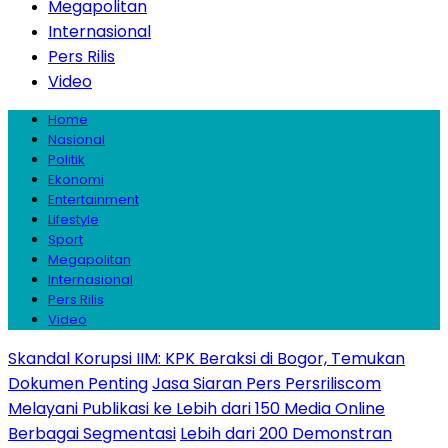
Megapolitan
Internasional
Pers Rilis
Video
Home
Nasional
Politik
Ekonomi
Entertainment
Lifestyle
Sport
Megapolitan
Internasional
Pers Rilis
Video
Skandal Korupsi IIM: KPK Beraksi di Bogor, Temukan
Dokumen Penting
Jasa Siaran Pers Persriliscom
Melayani Publikasi ke Lebih dari 150 Media Online
Berbagai Segmentasi
Lebih dari 200 Demonstran