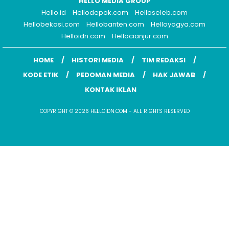
HELLO MEDIA GROUP
Hello.id
Hellodepok.com
Helloseleb.com
Hellobekasi.com
Hellobanten.com
Helloyogya.com
Helloidn.com
Hellocianjur.com
HOME
HISTORI MEDIA
TIM REDAKSI
KODE ETIK
PEDOMAN MEDIA
HAK JAWAB
KONTAK IKLAN
COPYRIGHT © 2026 HELLOIDN.COM - ALL RIGHTS RESERVED