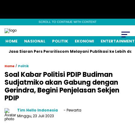
SCROLL TO CONTINUE WITH CONTENT
HOME
NASIONAL
POLITIK
EKONOMI
ENTERTAINMENT
asa Siaran Pers Persriliscom Melayani Publikasi ke Lebih dari 150
/
Home
Politik
Soal Kabar Politisi PDIP Budiman
Sudjatmiko akan Gabung dengan
Gerindra, Begini Penjelasan Sekjen
PDIP
Tim Hello Indonesia
- Pewarta
Minggu, 23 Juli 2023