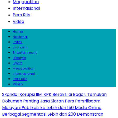
Megapolitan
Internasional
Pers Rilis
Video
Home
Nasional
Politik
Ekonomi
Entertainment
Lifestyle
Sport
Megapolitan
Internasional
Pers Rilis
Video
Skandal Korupsi IIM: KPK Beraksi di Bogor, Temukan
Dokumen Penting
Jasa Siaran Pers Persriliscom
Melayani Publikasi ke Lebih dari 150 Media Online
Berbagai Segmentasi
Lebih dari 200 Demonstran