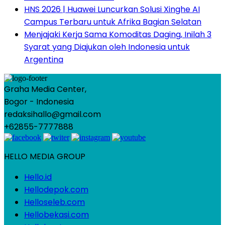
HNS 2026 | Huawei Luncurkan Solusi Xinghe AI
Campus Terbaru untuk Afrika Bagian Selatan
Menjajaki Kerja Sama Komoditas Daging, Inilah 3
Syarat yang Diajukan oleh Indonesia untuk
Argentina
Graha Media Center,
Bogor - Indonesia
redaksihallo@gmail.com
+62855-7777888
HELLO MEDIA GROUP
Hello.id
Hellodepok.com
Helloseleb.com
Hellobekasi.com