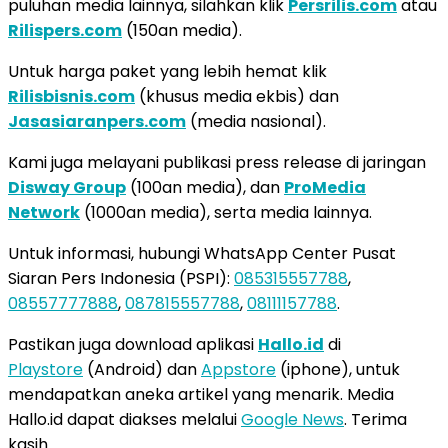
puluhan media lainnya, silahkan klik
Persrilis.com
atau
Rilispers.com
(150an media).
Untuk harga paket yang lebih hemat klik
Rilisbisnis.com
(khusus media ekbis) dan
Jasasiaranpers.com
(media nasional).
Kami juga melayani publikasi press release di jaringan
Disway Group
(100an media), dan
ProMedia
Network
(1000an media), serta media lainnya.
Untuk informasi, hubungi WhatsApp Center Pusat
Siaran Pers Indonesia (PSPI):
085315557788
,
08557777888
,
087815557788
,
08111157788
.
Pastikan juga download aplikasi
Hallo.id
di
Playstore
(Android) dan
Appstore
(iphone), untuk
mendapatkan aneka artikel yang menarik. Media
Hallo.id dapat diakses melalui
Google News
. Terima
kasih.