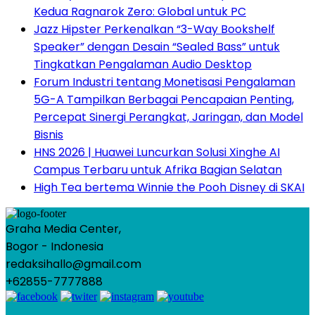
Kedua Ragnarok Zero: Global untuk PC
Jazz Hipster Perkenalkan “3-Way Bookshelf
Speaker” dengan Desain “Sealed Bass” untuk
Tingkatkan Pengalaman Audio Desktop
Forum Industri tentang Monetisasi Pengalaman
5G-A Tampilkan Berbagai Pencapaian Penting,
Percepat Sinergi Perangkat, Jaringan, dan Model
Bisnis
HNS 2026 | Huawei Luncurkan Solusi Xinghe AI
Campus Terbaru untuk Afrika Bagian Selatan
High Tea bertema Winnie the Pooh Disney di SKAI
Graha Media Center,
Bogor - Indonesia
redaksihallo@gmail.com
+62855-7777888