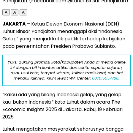
Pandjaitan. (Facebook.com @Luhut Binsar Pandjaitan)
A
A
A
JAKARTA
– Ketua Dewan Ekonomi Nasional (DEN)
Luhut Binsar Pandjaitan menanggapi aksi “Indonesia
Gelap” yang menjadi kritik publik terhadap kebijakan
pada pemerintahan Presiden Prabowo Subianto.
Yuks, dukung promosi kota/kabupaten Anda di media online
ini dengan bikin konten artikel dan cerita seputar sejarah,
asal-usul kota, tempat wisata, kuliner tradisional, dan hal
menarik lainnya. Kirim lewat WA Center:
087815557788.
“Kalau ada yang bilang Indonesia gelap, yang gelap
kau, bukan Indonesia,” kata Luhut dalam acara The
Economic Insights 2025 di Jakarta, Rabu, 19 Februari
2025.
Luhut mengatakan masyarakat seharusnya bangga