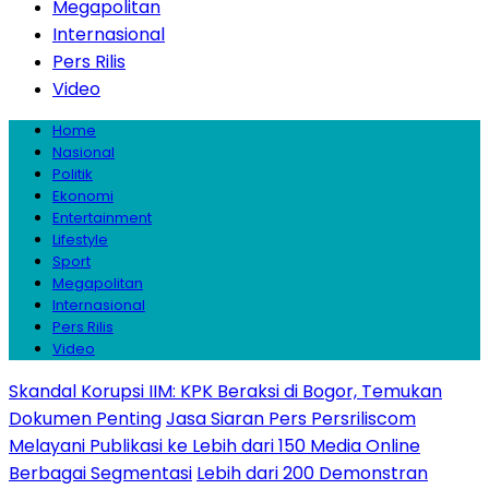
Megapolitan
Internasional
Pers Rilis
Video
Home
Nasional
Politik
Ekonomi
Entertainment
Lifestyle
Sport
Megapolitan
Internasional
Pers Rilis
Video
Skandal Korupsi IIM: KPK Beraksi di Bogor, Temukan
Dokumen Penting
Jasa Siaran Pers Persriliscom
Melayani Publikasi ke Lebih dari 150 Media Online
Berbagai Segmentasi
Lebih dari 200 Demonstran