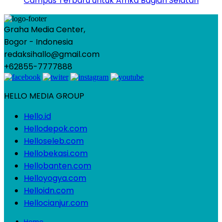
Campus Terbaru untuk Afrika Bagian Selatan
Graha Media Center,
Bogor - Indonesia
redaksihallo@gmail.com
+62855-7777888
HELLO MEDIA GROUP
Hello.id
Hellodepok.com
Helloseleb.com
Hellobekasi.com
Hellobanten.com
Helloyogya.com
Helloidn.com
Hellocianjur.com
Home