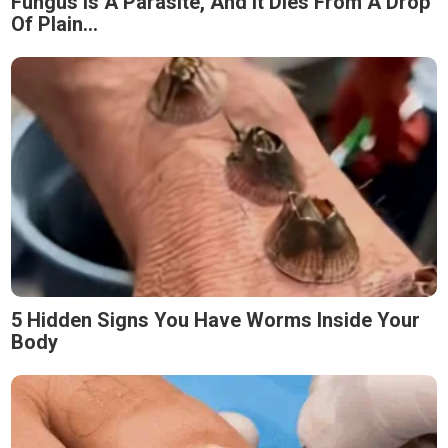
Fungus Is A Parasite, And It Dies From A Drop
Of Plain...
5 Hidden Signs You Have Worms Inside Your
Body