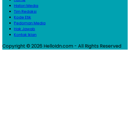
Histori Media
Tim Redaksi
Kode Etik
Pedoman Media
Hak Jawab
Kontak Iklan
Copyright © 2026 HelloIdn.com - All Rights Reserved