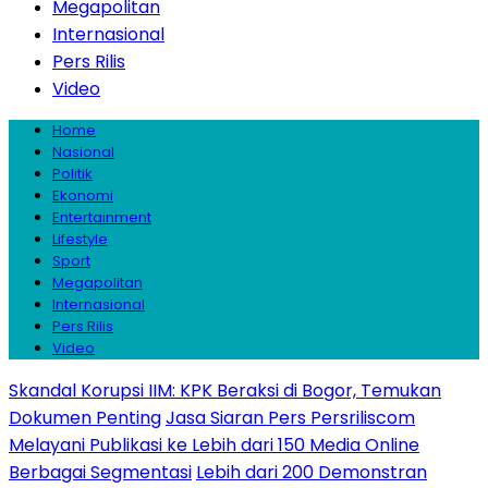
Megapolitan
Internasional
Pers Rilis
Video
Home
Nasional
Politik
Ekonomi
Entertainment
Lifestyle
Sport
Megapolitan
Internasional
Pers Rilis
Video
Skandal Korupsi IIM: KPK Beraksi di Bogor, Temukan
Dokumen Penting
Jasa Siaran Pers Persriliscom
Melayani Publikasi ke Lebih dari 150 Media Online
Berbagai Segmentasi
Lebih dari 200 Demonstran